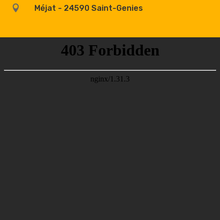

Méjat - 24590 Saint-Genies