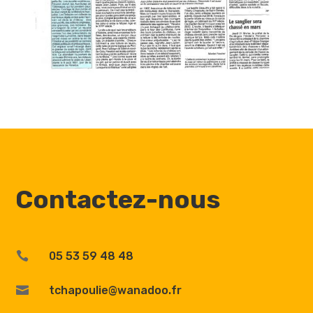
Contactez-nous

05 53 59 48 48

tchapoulie@wanadoo.fr